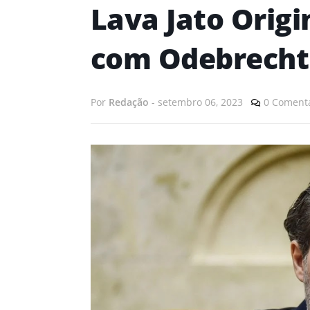
Lava Jato Orig
com Odebrecht
Por
Redação
-
setembro 06, 2023
0 Comentá