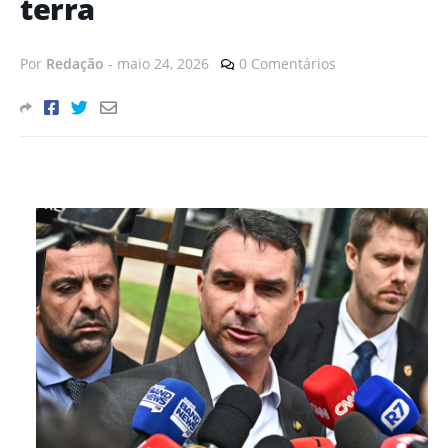
terra
Por
Redação
-
maio 24, 2026
0 Comentários